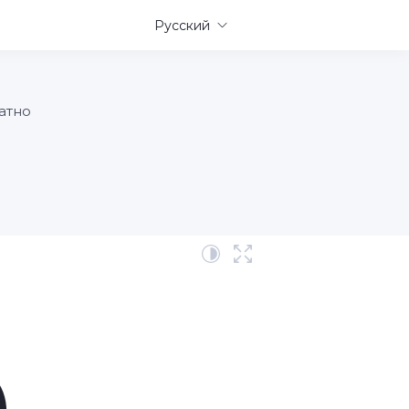
Русский
атно
5