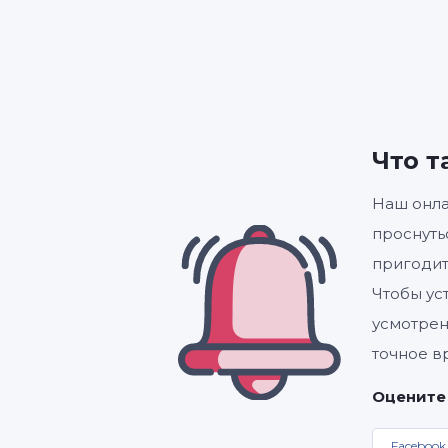
Что т
Наш онла
проснуть
пригодит
Чтобы ус
усмотрен
точное в
Оцените
Facebook