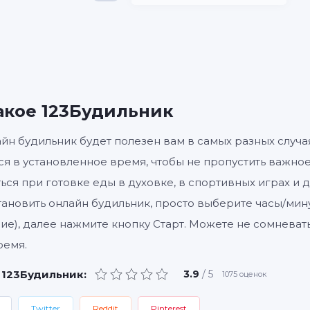
Включить
Настройки
акое 123Будильник
йн будильник будет полезен вам в самых разных случа
ся в установленное время, чтобы не пропустить важно
ься при готовке еды в духовке, в спортивных играх и д
тановить онлайн будильник, просто выберите часы/мину
ие), далее нажмите кнопку Старт. Можете не сомневать
ремя.
 123Будильник:
3.9
/ 5
1075
оценок
Twitter
Reddit
Pinterest