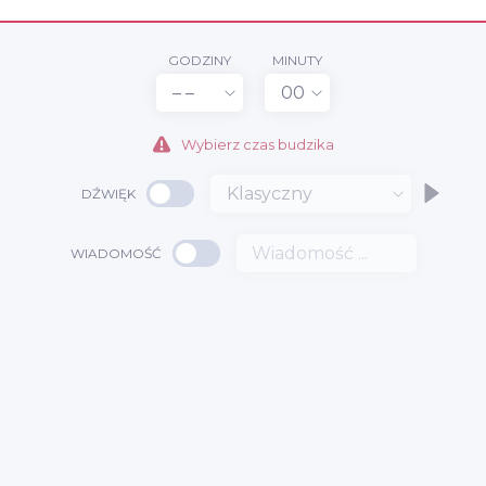
GODZINY
MINUTY
– –
00
Wybierz czas budzika
Klasyczny
DŹWIĘK
WIADOMOŚĆ